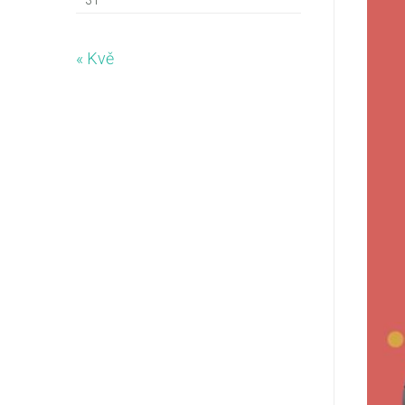
31
« Kvě