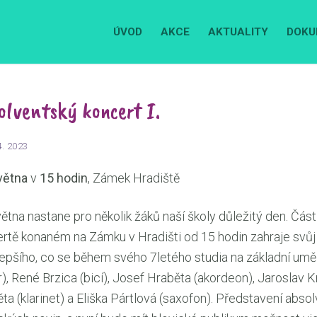
ÚVOD
AKCE
AKTUALITY
DOKU
olventský koncert I.
4. 2023
větna
v
15 hodin
, Zámek Hradiště
větna nastane pro několik žáků naší školy důležitý den. Čá
rtě konaném na Zámku v Hradišti od 15 hodin zahraje svůj 
lepšího, co se během svého 7letého studia na základní umě
ír), René Brzica (bicí), Josef Hraběta (akordeon), Jaroslav Kr
ta (klarinet) a Eliška Pártlová (saxofon). Představení absol