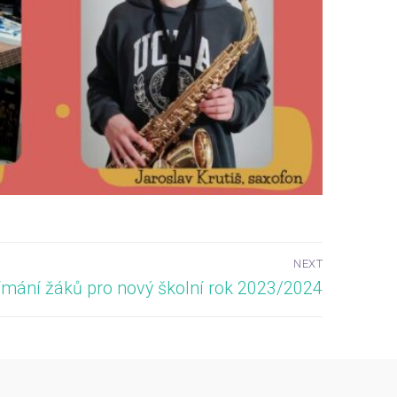
NEXT
í
jímání žáků pro nový školní rok 2023/2024
spěvek