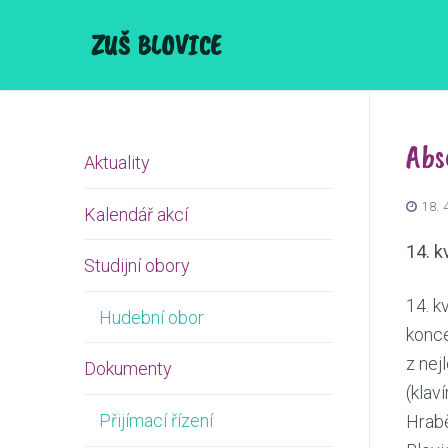
Přeskočit
ZUŠ BLOVICE
na
obsah
Abs
Aktuality
18. 
Kalendář akcí
14. k
Studijní obory
14. k
Hudební obor
konce
z nej
Dokumenty
(klav
Přijímací řízení
Hrabě