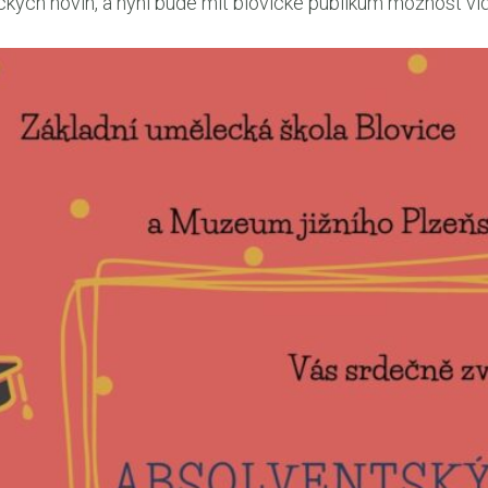
ckých novin, a nyní bude mít blovické publikum možnost vid