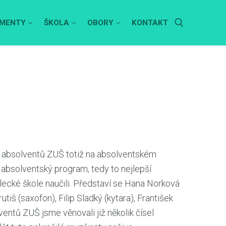
MENTY
ŠKOLA
OBORY
KONTAKT
Hledat:
st absolventů ZUŠ totiž na absolventském
absolventský program, tedy to nejlepší
lecké škole naučili. Představí se Hana Norková
utiš (saxofon), Filip Sladký (kytara), František
ventů ZUŠ jsme věnovali již několik čísel