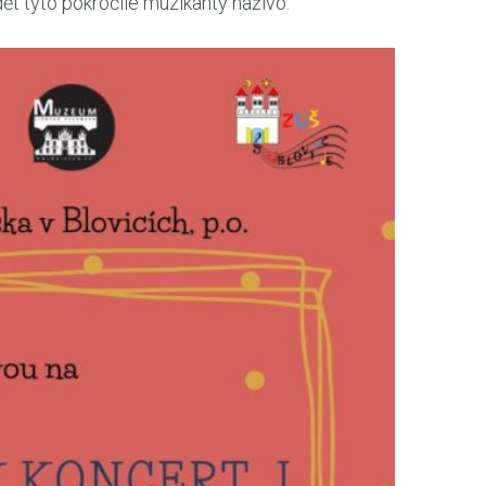
ět tyto pokročilé muzikanty naživo.