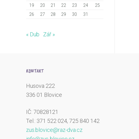
19
20
21
22
23
24
25
26
27
28
29
30
31
« Dub
Zář »
KONTAKT
Husova 222
336 01 Blovice
IČ: 70828121
Tel.: 371 522 024, 725 840 142
zus.blovice@raz-dva.cz
info@zus-blovice.cz