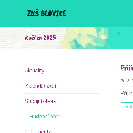
Přeskočit
ZUŠ BLOVICE
na
obsah
Květen 2025
Přij
Aktuality
13. 
Kalendář akcí
Přijí
Studijní obory
VÍCE
Hudební obor
Dokumenty