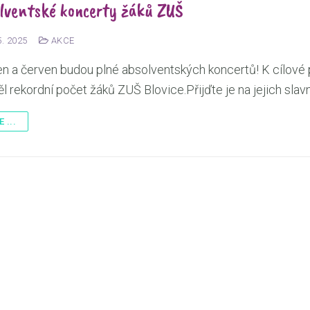
lventské koncerty žáků ZUŠ
5. 2025
AKCE
n a červen budou plné absolventských koncertů! K cílové 
l rekordní počet žáků ZUŠ Blovice.Přijďte je na jejich sla
 ...